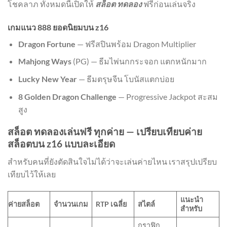
โชคลาภ ทั้งหมดนี้เปิดให้
สล็อต ทดลอง
ฟรีก่อนเล่นจริง
เกมแนว 888 ยอดนิยมบน z16
Dragon Fortune
— ฟรีสปินพร้อม Dragon Multiplier
Mahjong Ways
(PG) — ธีมไพ่นกกระจอก แตกหนักมาก
Lucky New Year
— ธีมตรุษจีน โบนัสแตกบ่อย
8 Golden Dragon Challenge
— Progressive Jackpot สะสม
สูง
สล็อต ทดลองเล่นฟรี ทุกค่าย — เปรียบเทียบค่าย
สล็อตบน z16 แบบละเอียด
สำหรับคนที่ยังตัดสินใจไม่ได้ว่าจะเล่นค่ายไหน เราสรุปเปรียบ
เทียบไว้ให้เลย
แนะนำ
ค่ายสล็อต
จำนวนเกม
RTP เฉลี่ย
สไตล์
สำหรับ
กราฟิก