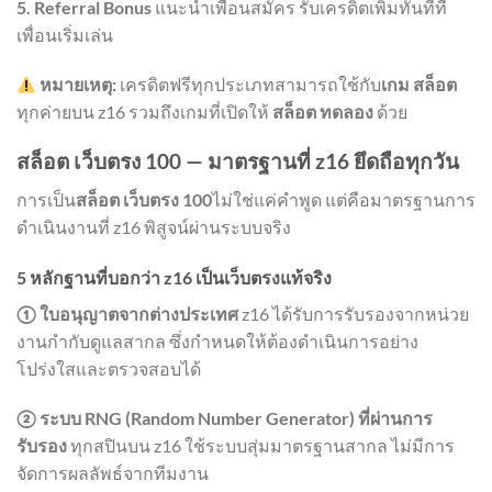
5. Referral Bonus
แนะนำเพื่อนสมัคร รับเครดิตเพิ่มทันทีที่
เพื่อนเริ่มเล่น
หมายเหตุ:
เครดิตฟรีทุกประเภทสามารถใช้กับ
เกม สล็อต
ทุกค่ายบน z16 รวมถึงเกมที่เปิดให้
สล็อต ทดลอง
ด้วย
สล็อต เว็บตรง 100 — มาตรฐานที่ z16 ยึดถือทุกวัน
การเป็น
สล็อต เว็บตรง 100
ไม่ใช่แค่คำพูด แต่คือมาตรฐานการ
ดำเนินงานที่ z16 พิสูจน์ผ่านระบบจริง
5 หลักฐานที่บอกว่า z16 เป็นเว็บตรงแท้จริง
① ใบอนุญาตจากต่างประเทศ
z16 ได้รับการรับรองจากหน่วย
งานกำกับดูแลสากล ซึ่งกำหนดให้ต้องดำเนินการอย่าง
โปร่งใสและตรวจสอบได้
② ระบบ RNG (Random Number Generator) ที่ผ่านการ
รับรอง
ทุกสปินบน z16 ใช้ระบบสุ่มมาตรฐานสากล ไม่มีการ
จัดการผลลัพธ์จากทีมงาน