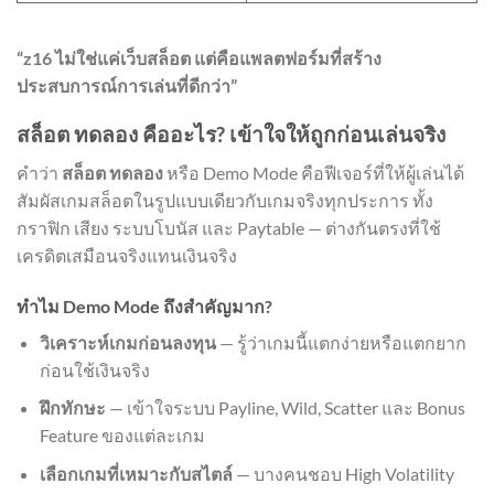
“z16 ไม่ใช่แค่เว็บสล็อต แต่คือแพลตฟอร์มที่สร้าง
ประสบการณ์การเล่นที่ดีกว่า”
สล็อต ทดลอง คืออะไร? เข้าใจให้ถูกก่อนเล่นจริง
คำว่า
สล็อต ทดลอง
หรือ Demo Mode คือฟีเจอร์ที่ให้ผู้เล่นได้
สัมผัสเกมสล็อตในรูปแบบเดียวกับเกมจริงทุกประการ ทั้ง
กราฟิก เสียง ระบบโบนัส และ Paytable — ต่างกันตรงที่ใช้
เครดิตเสมือนจริงแทนเงินจริง
ทำไม Demo Mode ถึงสำคัญมาก?
วิเคราะห์เกมก่อนลงทุน
— รู้ว่าเกมนี้แตกง่ายหรือแตกยาก
ก่อนใช้เงินจริง
ฝึกทักษะ
— เข้าใจระบบ Payline, Wild, Scatter และ Bonus
Feature ของแต่ละเกม
เลือกเกมที่เหมาะกับสไตล์
— บางคนชอบ High Volatility