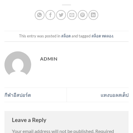
This entry was posted in
สล็อต
and tagged
สล็อต ทดลอง
.
ADMIN
กีฬาอีสปอร์ต
แทงบอลสเต็ป
Leave a Reply
Your email address will not be published.
Required