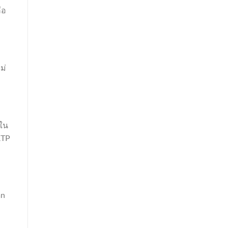
ือ
ม่
ยใน
RTP
an