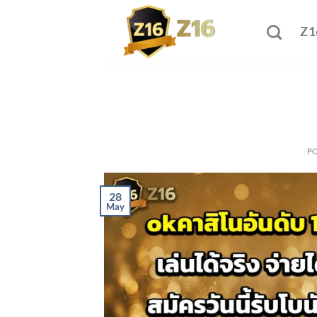
Skip
to
Z1
content
P
28
May