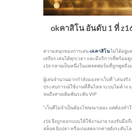
okคาสิโน อันดับ 1 ที่ z16
ความสนุกของการเล่น
okคาสิโน
ไม่ได้อยู่
เสถียร เล่นได้ทุกเวลา และมีบริการที่พร้อมดู
z16 กลายเป็นหนึ่งในแพลตฟอร์มที่ถูกพูดถึง
ผู้เล่นจำนวนมากกำลังมองหาเว็บที่ “เล่นจริง
ประสบการณ์ใช้งานที่ลื่นไหล ระบบไม่ค้าง แ
จนถึงสายเดิมพันระดับ VIP
“เว็บดีไม่จำเป็นต้องโฆษณาเยอะ แต่ต้องทำให้
z16 จึงถูกออกแบบให้ใช้งานง่าย รองรับมือถ
สล็อต ยิงปลา หรือเกมสดจากค่ายดังระดับโ