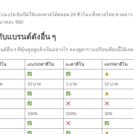
บน z16 ยังเปิดให้แทงหวยได้ตลอด 24 ชั่วโมง ทั้งหวยไทย หวยลาว
ดบาทละ 900
ับแบรนด์ดังอื่น ๆ
์อื่น ๆ ที่คุ้นหูอยู่แล้วเป็นอย่างไร ลองดูตารางเปรียบเทียบนี้ได้เลย
ิโน
ufa350คาสิโน
kuคาสิโน
6699คาสิโน
าท
10 บาท
1 บาท
50 บาท
100%
100%
30%